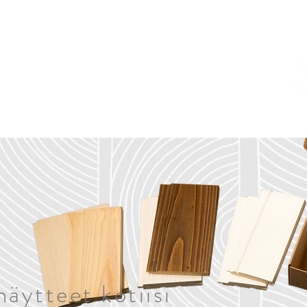
MEISTÄ
YHTEYS
näytteet kotiisi