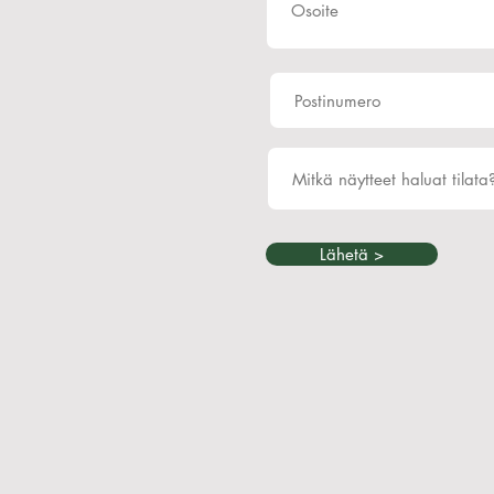
Lähetä >