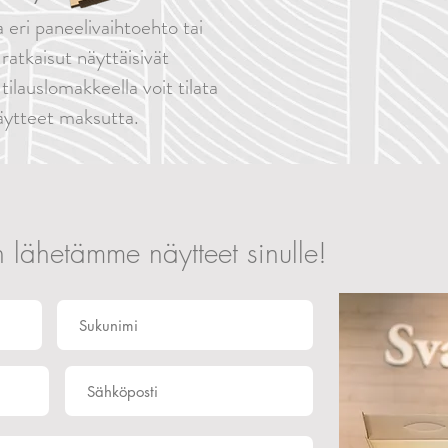
eri paneelivaihtoehto tai
 ratkaisut näyttäisivät
tilauslomakkeella voit tilata
äytteet maksutta.
n lähetämme näytteet sinulle!