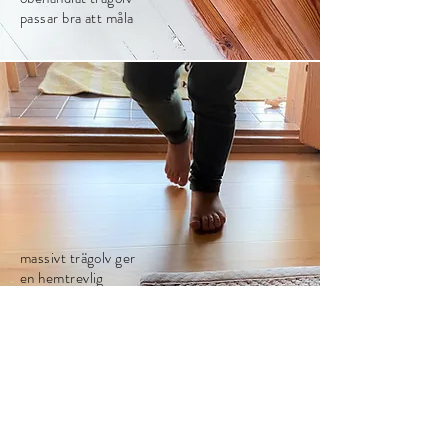
passar bra att måla
massivt trägolv ger
en hemtrevlig
känsla