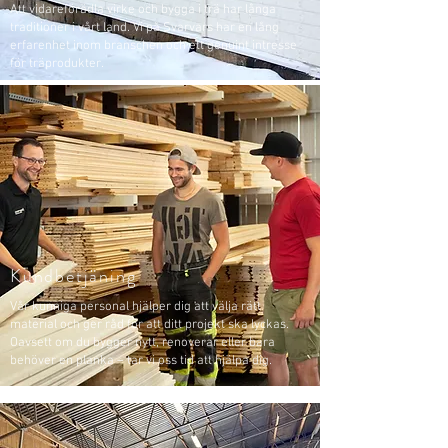
Att vidareförädla virke och bygga i trä har långa
traditioner i vårt land. Vi på Svarvars har en lång
erfarenhet inom branschen och ett genuint intresse
för träprodukter.
Kundbetjäning
Vår kunniga personal hjälper dig att välja rätt
material och ger råd för att ditt projekt ska lyckas.
Oavsett om du bygger nytt, renoverar eller bara
behöver en planka – tar vi oss tid att hjälpa dig.