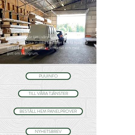
Drive Thru
Lastningen går lätt i våra Drive Thru-hallar,
där du kan köra in med släpvagn och få hjälp
direkt på plats. Praktiskt, effektivt och med
gott om svängrum.
PUUINFO
TILL VÅRA TJÄNSTER
BESTÄLL HEM PANELPROVER
NYHETSBREV