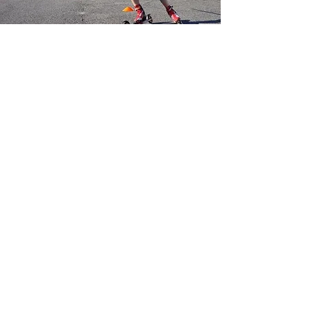
Samarbeten
Vi samarbetar gärna med lokala företag
och aktörer.
Svarvars Trävaruhandel är
medlem i Nykarleby Entreprenörer och
NIC-partner
.