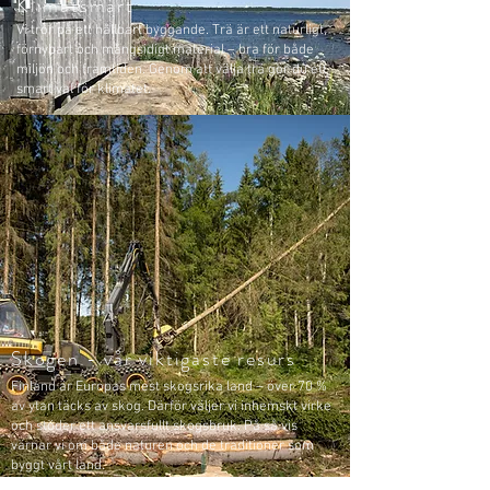
Klimatsmart
Vi tror på ett hållbart byggande. Trä är ett naturligt,
förnybart och mångsidigt material – bra för både
miljön och framtiden. Genom att välja trä gör du ett
smart val för klimatet.
Skogen - vår viktigaste resurs
Finland är Europas mest skogsrika land – över 70 %
av ytan täcks av skog. Därför väljer vi inhemskt virke
och stöder ett ansvarsfullt skogsbruk. På så vis
värnar vi om både naturen och de traditioner som
byggt vårt land.