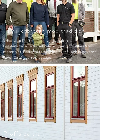
Familjeföretag med tradition
Vi har arbetat med trä i över fyra decennier och
kombinerar erfarenhet med ett genuint intresse för
materialet. Förutom försäljning av trä- och byggvaror
tillverkar vi även emballage.
Proffs på trä