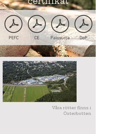
certifikat
PEFC
CE
Palosuoja
DoP
Våra rötter finns i
Österbotten