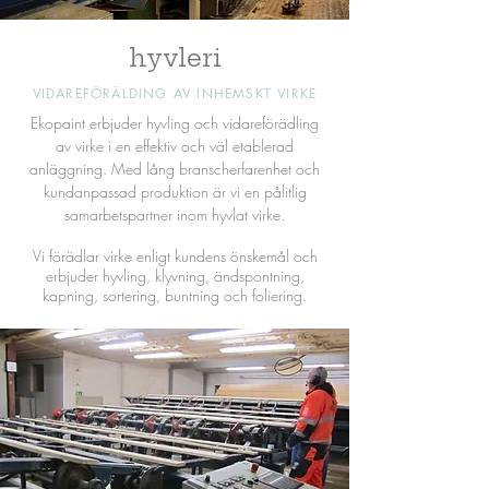
hyvleri
VIDAREFÖRÄLDING AV INHEMSKT VIRKE
Ekopaint erbjuder hyvling och vidareförädling
av virke i en effektiv och väl etablerad
anläggning. Med lång branscherfarenhet och
kundanpassad produktion är vi en pålitlig
samarbetspartner inom hyvlat virke.
Vi förädlar virke enligt kundens önskemål och
erbjuder hyvling, klyvning, ändspontning,
kapning, sortering, buntning och foliering
.