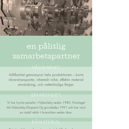
en pålitlig
samarbetspartner
HÅLLBARHET
Hållbarhet genomsyrar hela produktionen – korta
råvarutransporter, inhemskt virke, effektiv material
användning, och vattenlösliga färger.
ERFARENHET
Vi har hyvlat paneler i Nykarleby sedan 1980. Företaget
Ab Nykarleby Ekopaint Oy grundades 1991 och har varit
en stabil aktör i branschen sedan dess.
RÅMATERIAL