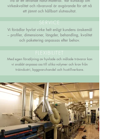
Trä är ett levande natur-material. Vår kunskap om
virkeskvalitet och råvaruval är avgörande för att nå
ett jämnt och hållbart slutresultat.
SERVICE
Vi förädlar hyvlat virke helt enligt kundens önskemål
– profiler, dimensioner, längder, behandling, kvalitet
och paketering anpassas efter behov.
FLEXIBILITET
Med egen försäljning av hyvlade och målade trävaror kan
vi snabbt anpassa oss till olika volymer och krav från
träindustri, byggvaruhandel och hustillverkare.