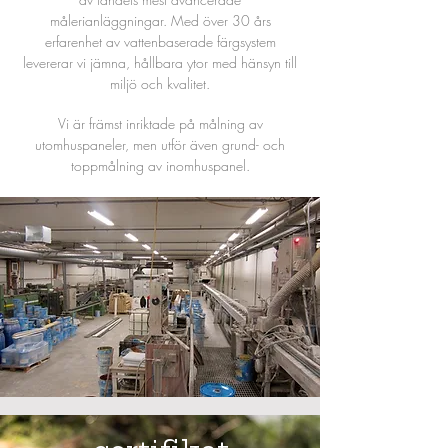
målerianläggningar. Med över 30 års
erfarenhet av vattenbaserade färgsystem
levererar vi jämna, hållbara ytor med hänsyn till
miljö och kvalitet.
Vi är främst inriktade på målning av
utomhuspaneler, men utför även grund- och
toppmålning av inomhuspanel.