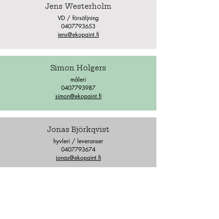
Jens Westerholm
VD / försäljning
0407793653
jens@ekopaint.fi
Simon Holgers
måleri
0407793987
simon@ekopaint.fi
Jonas Björkqvist
hyvleri / leveranser
0407793674
jonas@ekopaint.fi
Ab Nykarleby Ekopaint Oy
Sandvägen 4, 66900 Nykarleby
06 722 1614