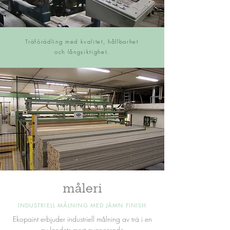
Träförädling med kvalitet, hållbarhet
och långsiktighet.
måleri
INDUSTRIELL MÅLNING MED JÄMN FINISH
Ekopaint erbjuder industriell målning av trä i en
av landets mest avancerade